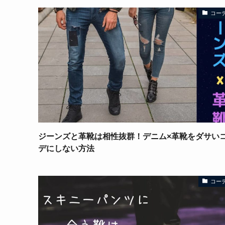
コー
ジーンズと革靴は相性抜群！デニム×革靴をダサい
デにしない方法
コー